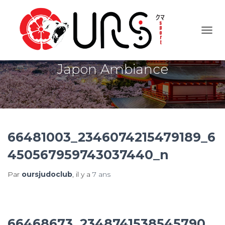
OUVR
Japon Ambiance
66481003_2346074215479189_6
450567959743037440_n
Par
oursjudoclub
, il y a
7 ans
66468673_2348741538545790_