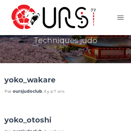
OUVR
Techniques judo
yoko_wakare
Par
oursjudoclub
, il y a
7 ans
yoko_otoshi