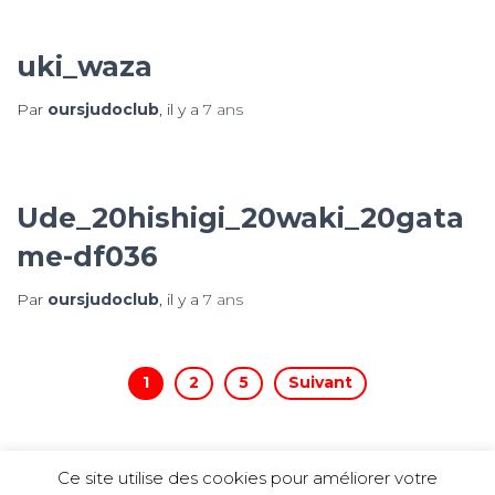
uki_waza
Par
oursjudoclub
, il y a
7 ans
Ude_20hishigi_20waki_20gata
me-df036
Par
oursjudoclub
, il y a
7 ans
Pagination
1
2
5
Suivant
des
Ce site utilise des cookies pour améliorer votre
publications