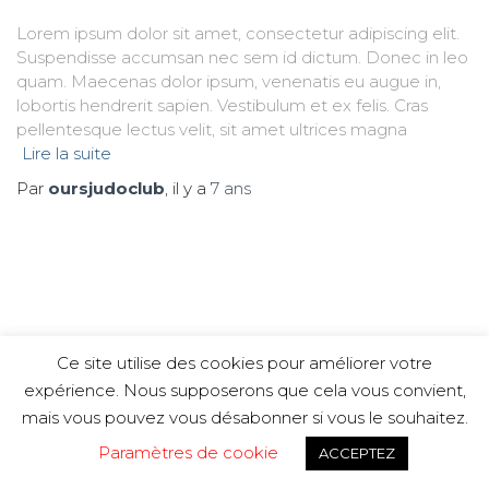
Lorem ipsum dolor sit amet, consectetur adipiscing elit.
Suspendisse accumsan nec sem id dictum. Donec in leo
quam. Maecenas dolor ipsum, venenatis eu augue in,
lobortis hendrerit sapien. Vestibulum et ex felis. Cras
pellentesque lectus velit, sit amet ultrices magna
Lire la suite
Par
oursjudoclub
, il y a
7 ans
Ce site utilise des cookies pour améliorer votre
expérience. Nous supposerons que cela vous convient,
mais vous pouvez vous désabonner si vous le souhaitez.
Hestia | Développé par
ThemeIsle
Paramètres de cookie
ACCEPTEZ