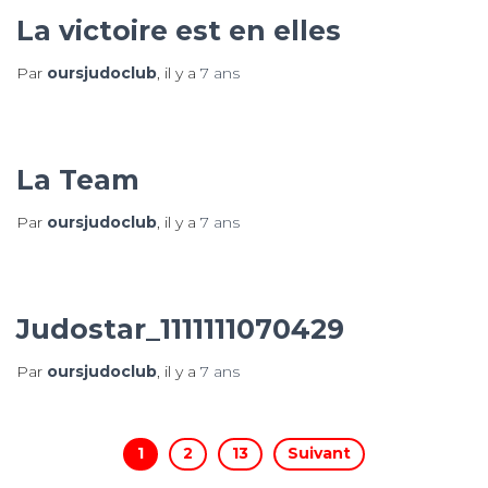
La victoire est en elles
Par
oursjudoclub
, il y a
7 ans
La Team
Par
oursjudoclub
, il y a
7 ans
Judostar_1111111070429
Par
oursjudoclub
, il y a
7 ans
Pagination
1
2
13
Suivant