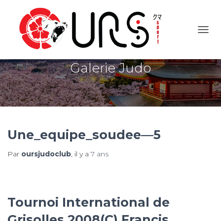
OUVR
Galerie Judo
Une_equipe_soudee—5
Par
oursjudoclub
, il y a
7 ans
Tournoi International de
Grisolles 2008(C) Francis