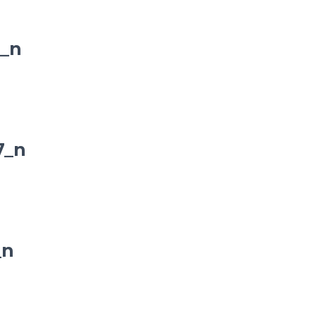
_n
7_n
_n