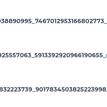
938890995_7467012953166802773
925557063_5913392920966190655_
832223739_9017834503825223998