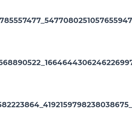
785557477_5477080251057655947
1668890522_166464430624622699
582223864_4192159798238038675