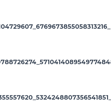
104729607_6769673855058313216_
0788726274_571041408954977484
355557620_5324248807356541851