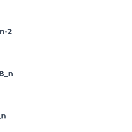
n-2
8_n
_n